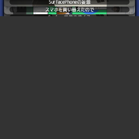
ソフトの発案かどうか知らないけど。
SurfacePhoneの妄想
2024
02.21
Total 1 page
スマホを買い替えたので
2024
02.22
Total 1 page
Surfaceで焦りまくる
2024
02.27
Total 1 page
嗚呼ついに限界を迎えてしまった
2024
08.31
Total 1 page
嗚呼ついに買ってしまった
2024
12.14
Total 1 page
ハードウェアとしてのMacBook12インチ
2025
12.24
Total 1 page
得手不得手をコントロールしようと思えば
12.25
マイクロソフトって
モノホンのオンボロ購入！
Beマイベイビー