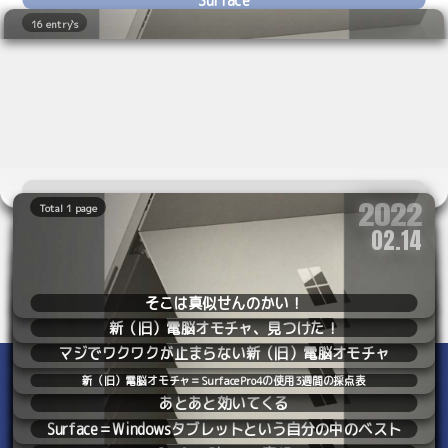
16 entry`s
2022
Total 1 page
いやもう、アタシが購入したSurfacePro4はとっく
2022
02.14
Total 1 page
2022
12.23
Total 1 page
にオダブツになり、中のM.2はファイルサーバのス
2023
12.28
Total 1 page
トレージとして第二の人生を歩んでるのですが、
そこは真似せんのかい！
2023
01.06
Total 1 page
新（旧）電脳オモチャ、見つけた！
2023
01.14
Total 1 page
今でもSurfaceは嫌いじゃないです。つかあのキッ
マジでワクワクが止まらない新（旧）電脳オモチャ
2023
01.28
Total 1 page
クスタンドは本当に発明だよなぁ。あそこだけは
2023
新（旧）電脳オモチャ＝SurfacePro4の使用3週間の採点表
02.04
Total 1 page
あとあと効いてくる
2023
03.15
Total 1 page
マイクロソフトが良い仕事したと思う。マイクロ
Surface＝Windowsタブレットという自分の中のベスト
2024
08.03
Total 1 page
Copyright © 2003 yabunira. All rights reserved.